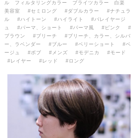
ル フィルタリングカラー ブライツカラー 白楽
美容室
セミロング
ダブルカラー
ナチュラ
ル
ハイトーン
ハイライト
バレイヤージ
ュ
パーマ、ショート
パーマ風
ピンク
ブラウン
ブリーチ
ブリーチ、カラー、シルバ
ー、ラベンダー
ブルー
ベリーショート
ベ
ージュ
ボブ
メンズ
モデニカ
モード
レイヤー
レッド
ロング