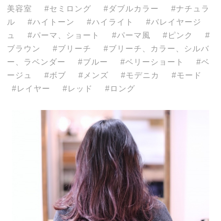
美容室
セミロング
ダブルカラー
ナチュラ
ル
ハイトーン
ハイライト
バレイヤージ
ュ
パーマ、ショート
パーマ風
ピンク
ブラウン
ブリーチ
ブリーチ、カラー、シルバ
ー、ラベンダー
ブルー
ベリーショート
ベ
ージュ
ボブ
メンズ
モデニカ
モード
レイヤー
レッド
ロング