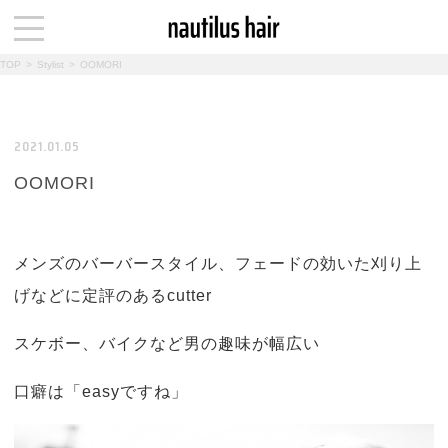
TOP
>
Stylist
>
OOMORI
2021.01.05
OOMORI
メンズのバーバースタイル、フェードの効いた刈り上
げなどに定評のあるcutter
スケボー、バイクなど男の趣味が幅広い
口癖は「easyですね」